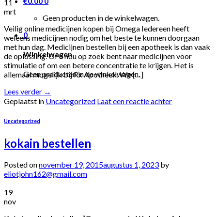
€
0.00
0
11
mrt
Geen producten in de winkelwagen.
Veilig online medicijnen kopen bij Omega Iedereen heeft
0
weleens medicijnen nodig om het beste te kunnen doorgaan
met hun dag. Medicijnen bestellen bij een apotheek is dan vaak
Winkelwagen
de oplossing. Of u nou op zoek bent naar medicijnen voor
stimulatie of om een betere concentratie te krijgen. Het is
Geen producten in de winkelwagen.
allemaal mogelijk bij Rx Apotheek. We […]
Lees verder
→
Geplaatst in
Uncategorized
Laat een reactie achter
Uncategorized
kokain bestellen
Posted on
november 19, 2015
augustus 1, 2023
by
eliotjohn162@gmail.com
19
nov