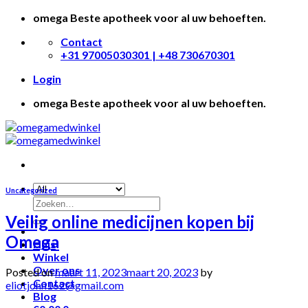
Skip
omega Beste apotheek voor al uw behoeften.
to
Contact
content
+31 97005030301 | +48 730670301
Login
omega Beste apotheek voor al uw behoeften.
Uncategorized
Veilig online medicijnen kopen bij
Omega
Huis
Winkel
Over ons
Posted on
maart 11, 2023
maart 20, 2023
by
Contact
eliotjohn162@gmail.com
Blog