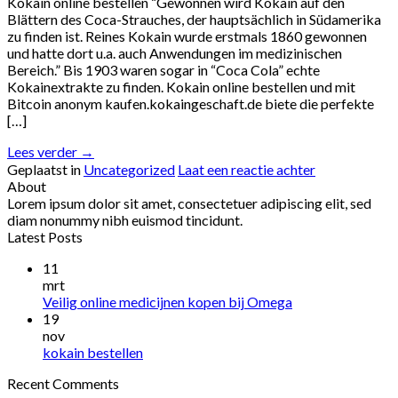
Kokain online bestellen “Gewonnen wird Kokain auf den
Blättern des Coca-Strauches, der hauptsächlich in Südamerika
zu finden ist. Reines Kokain wurde erstmals 1860 gewonnen
und hatte dort u.a. auch Anwendungen im medizinischen
Bereich.” Bis 1903 waren sogar in “Coca Cola” echte
Kokainextrakte zu finden. Kokain online bestellen und mit
Bitcoin anonym kaufen.kokaingeschaft.de biete die perfekte
[…]
Lees verder
→
Geplaatst in
Uncategorized
Laat een reactie achter
About
Lorem ipsum dolor sit amet, consectetuer adipiscing elit, sed
diam nonummy nibh euismod tincidunt.
Latest Posts
11
mrt
Veilig online medicijnen kopen bij Omega
19
nov
kokain bestellen
Recent Comments