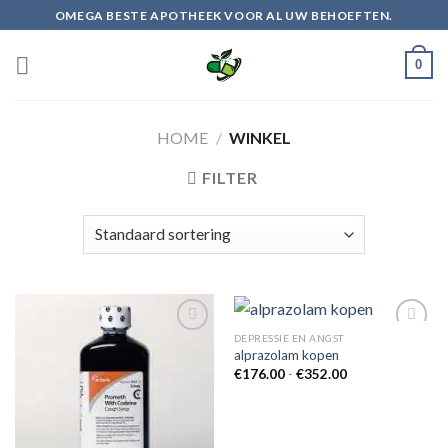
Skip
OMEGA BESTE APOTHEEK VOOR AL UW BEHOEFTEN.
to
content
0
HOME
/
WINKEL
FILTER
DEPRESSIE EN ANGST
alprazolam kopen
Prijsklasse:
€
176.00
-
€
352.00
Add to
Add to
€176.00
wishlist
wishlist
tot
€352.00