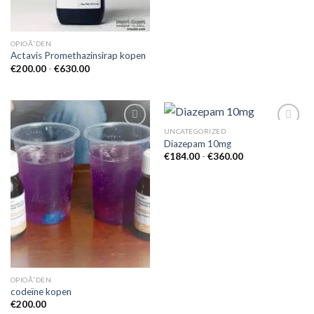
OPIOÃ¯DEN
Actavis Promethazinsirap kopen
Prijsklasse:
€
200.00
-
€
630.00
€200.00
tot
€630.00
UNCATEGORIZED
Diazepam 10mg
Prijsklasse:
€
184.00
-
€
360.00
Add to
Add to
€184.00
wishlist
wishlist
tot
€360.00
OPIOÃ¯DEN
codeïne kopen
€
200.00