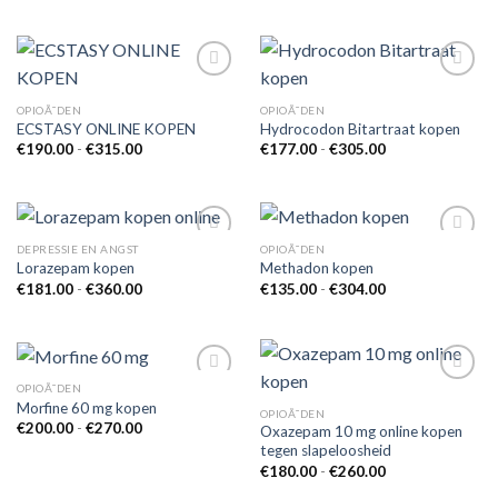
OPIOÃ¯DEN
OPIOÃ¯DEN
ECSTASY ONLINE KOPEN
Hydrocodon Bitartraat kopen
Add to
Add to
wishlist
wishlist
Prijsklasse:
Prijsklasse:
€
190.00
-
€
315.00
€
177.00
-
€
305.00
€190.00
€177.00
tot
tot
€315.00
€305.00
DEPRESSIE EN ANGST
OPIOÃ¯DEN
Lorazepam kopen
Methadon kopen
Prijsklasse:
Prijsklasse:
€
181.00
-
€
360.00
€
135.00
-
€
304.00
Add to
Add to
€181.00
€135.00
wishlist
wishlist
tot
tot
€360.00
€304.00
OPIOÃ¯DEN
Morfine 60 mg kopen
OPIOÃ¯DEN
Prijsklasse:
€
200.00
-
€
270.00
Oxazepam 10 mg online kopen
Add to
Add to
€200.00
tegen slapeloosheid
wishlist
wishlist
tot
Prijsklasse:
€270.00
€
180.00
-
€
260.00
€180.00