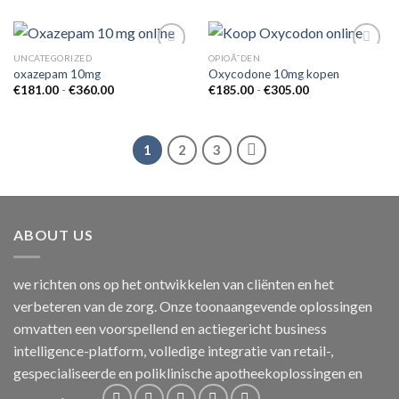
tot
€260.00
UNCATEGORIZED
OPIOÃ¯DEN
oxazepam 10mg
Oxycodone 10mg kopen
Prijsklasse:
Prijsklasse:
€
181.00
-
€
360.00
€
185.00
-
€
305.00
Add to
Add to
€181.00
€185.00
wishlist
wishlist
tot
tot
€360.00
€305.00
1
2
3
ABOUT US
we richten ons op het ontwikkelen van cliënten en het
verbeteren van de zorg. Onze toonaangevende oplossingen
omvatten een voorspellend en actiegericht business
intelligence-platform, volledige integratie van retail-,
gespecialiseerde en poliklinische apotheekoplossingen en