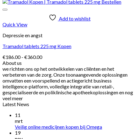
€176.00
tot
€352.00
Add to wishlist
Quick View
Depressie en angst
Tramadol tablets 225 mg Kopen
Prijsklasse:
€
186.00
-
€
360.00
€186.00
About us
tot
we richten ons op het ontwikkelen van cliënten en het
€360.00
verbeteren van de zorg. Onze toonaangevende oplossingen
omvatten een voorspellend en actiegericht business
intelligence-platform, volledige integratie van retail-,
gespecialiseerde en poliklinische apotheekoplossingen en nog
veel meer
Latest News
11
mrt
Veilig online medicijnen kopen bij Omega
19
nov