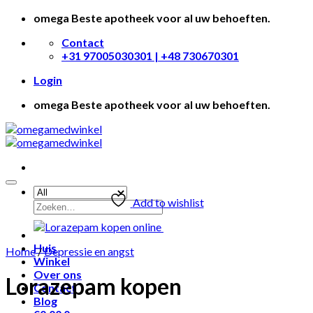
Skip
omega Beste apotheek voor al uw behoeften.
to
Contact
content
+31 97005030301 | +48 730670301
Login
omega Beste apotheek voor al uw behoeften.
Add to wishlist
Huis
Home
/
Depressie en angst
Winkel
Over ons
Lorazepam kopen
Contact
Blog