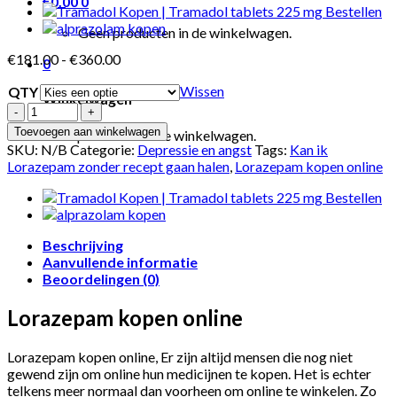
€
0.00
0
Geen producten in de winkelwagen.
Prijsklasse:
€
181.00
-
€
360.00
0
€181.00
Wissen
QTY
tot
Winkelwagen
€360.00
Aantal
Toevoegen aan winkelwagen
Geen producten in de winkelwagen.
SKU:
N/B
Categorie:
Depressie en angst
Tags:
Kan ik
Lorazepam zonder recept gaan halen
,
Lorazepam kopen online
Beschrijving
Aanvullende informatie
Beoordelingen (0)
Lorazepam kopen online
Lorazepam kopen online, Er zijn altijd mensen die nog niet
gewend zijn om online hun medicijnen te kopen. Het is echter
telkens meer normaal dan voorheen om online te winkelen. Zo