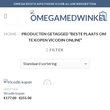
Skip
OMEGA BESTE APOTHEEK VOOR AL UW BEHOEFTEN.
to
content
0
HOME
/
PRODUCTEN GETAGGED “BESTE PLAATS OM
TE KOPEN VICODIN ONLINE”
FILTER
OPIOÃ¯DEN
Vicodin kopen
Prijsklasse:
€
177.00
-
€
255.00
Add to
€177.00
wishlist
tot
€255.00