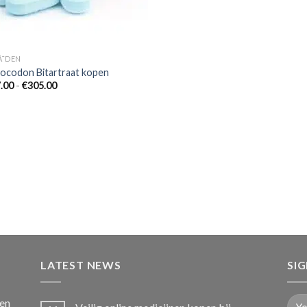
Ã¯DEN
ocodon Bitartraat kopen
Prijsklasse:
.00
-
€
305.00
€177.00
tot
€305.00
LATEST NEWS
SI
ten