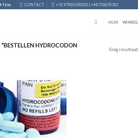
CONTACT
+31 97005030301 | +48 730670301
FTEN.
HUIS
WINKE
 “BESTELLEN HYDROCODON
Enig resultaat
Add to
wishlist