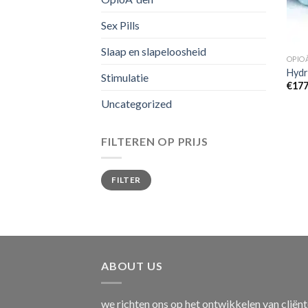
Sex Pills
Slaap en slapeloosheid
OPIO
Hydr
Stimulatie
€
177
Uncategorized
FILTEREN OP PRIJS
Min.
Max.
FILTER
prijs
prijs
ABOUT US
we richten ons op het ontwikkelen van cliën