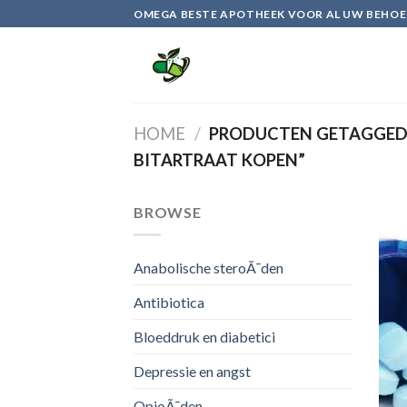
Skip
OMEGA BESTE APOTHEEK VOOR AL UW BEHOE
to
content
HOME
/
PRODUCTEN GETAGGED
BITARTRAAT KOPEN”
BROWSE
Anabolische steroÃ¯den
Antibiotica
Bloeddruk en diabetici
Depressie en angst
OpioÃ¯den