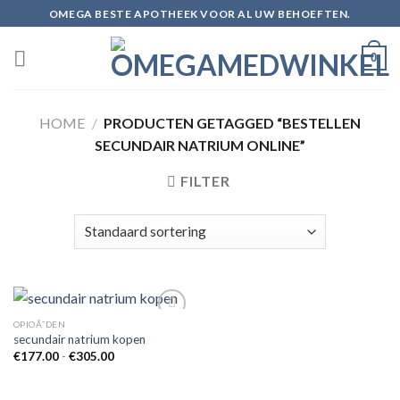
Skip
OMEGA BESTE APOTHEEK VOOR AL UW BEHOEFTEN.
to
content
0
HOME
/
PRODUCTEN GETAGGED “BESTELLEN
SECUNDAIR NATRIUM ONLINE”
FILTER
OPIOÃ¯DEN
secundair natrium kopen
Prijsklasse:
€
177.00
-
€
305.00
Add to
€177.00
wishlist
tot
€305.00