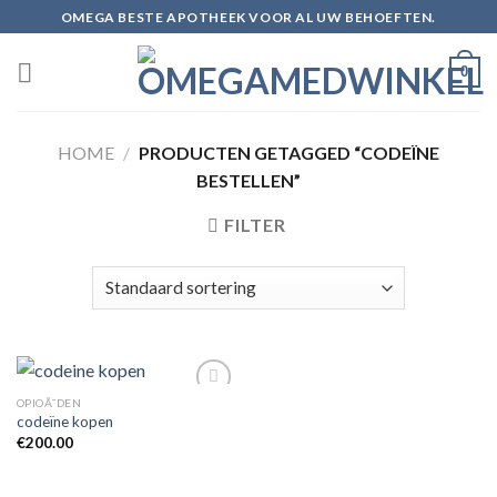
Skip
OMEGA BESTE APOTHEEK VOOR AL UW BEHOEFTEN.
to
content
0
HOME
/
PRODUCTEN GETAGGED “CODEÏNE
BESTELLEN”
FILTER
OPIOÃ¯DEN
codeïne kopen
€
200.00
Add to
wishlist