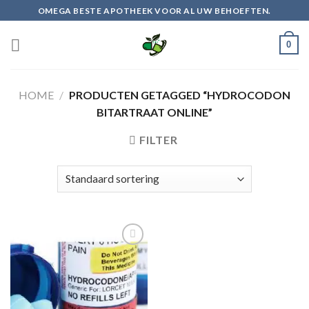
Skip
OMEGA BESTE APOTHEEK VOOR AL UW BEHOEFTEN.
to
content
0
HOME
/
PRODUCTEN GETAGGED “HYDROCODON
BITARTRAAT ONLINE”
FILTER
Add to
wishlist