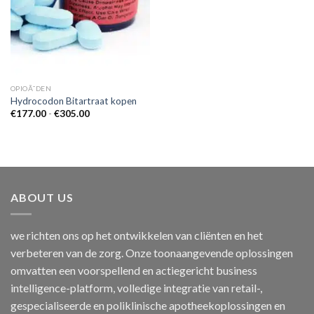
OPIOÃ¯DEN
Hydrocodon Bitartraat kopen
Prijsklasse:
€
177.00
-
€
305.00
€177.00
tot
€305.00
ABOUT US
we richten ons op het ontwikkelen van cliënten en het
verbeteren van de zorg. Onze toonaangevende oplossingen
omvatten een voorspellend en actiegericht business
intelligence-platform, volledige integratie van retail-,
gespecialiseerde en poliklinische apotheekoplossingen en