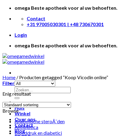
Skip
omega Beste apotheek voor al uw behoeften.
to
Contact
content
+31 97005030301 | +48 730670301
Login
omega Beste apotheek voor al uw behoeften.
Home
/
Producten getagged “Koop Vicodin online”
Filter
Enig resultaat
Huis
Browse
Winkel
Over ons
Anabolische steroÃ¯den
Contact
Antibiotica
Blog
Bloeddruk en diabetici