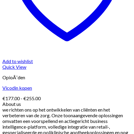
Add to wishlist
Quick View
OpioÃ¯den
Vicodin kopen
Prijsklasse:
€
177.00
-
€
255.00
€177.00
About us
tot
we richten ons op het ontwikkelen van cliënten en het
€255.00
verbeteren van de zorg. Onze toonaangevende oplossingen
omvatten een voorspellend en actiegericht business
intelligence-platform, volledige integratie van retail-,
gespecialiseerde en poliklinische apotheekoplossingen en nog