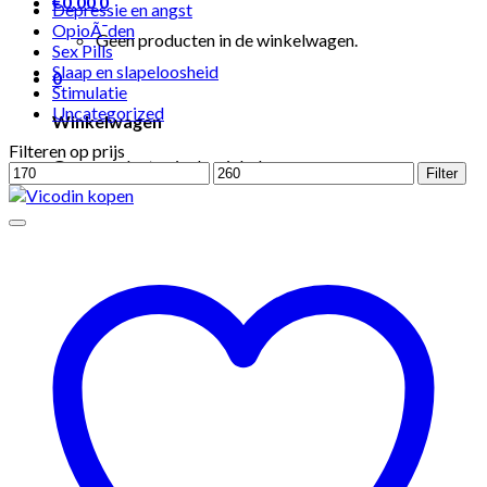
€
0.00
0
Depressie en angst
OpioÃ¯den
Geen producten in de winkelwagen.
Sex Pills
Slaap en slapeloosheid
0
Stimulatie
Uncategorized
Winkelwagen
Filteren op prijs
Geen producten in de winkelwagen.
Min.
Max.
Filter
prijs
prijs