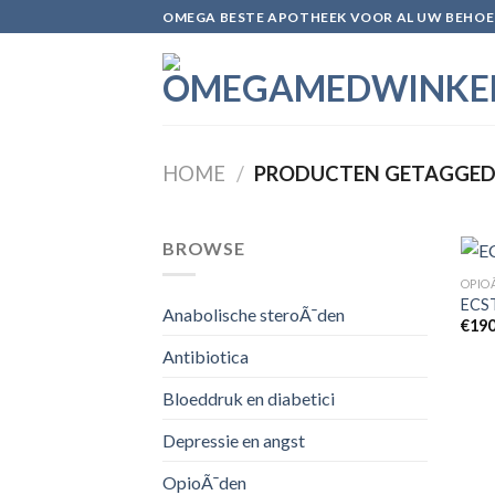
Skip
OMEGA BESTE APOTHEEK VOOR AL UW BEHOE
to
content
HOME
/
PRODUCTEN GETAGGED 
BROWSE
OPIO
ECS
Anabolische steroÃ¯den
€
190
Antibiotica
Bloeddruk en diabetici
Depressie en angst
OpioÃ¯den