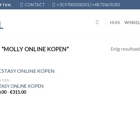
CONTACT
+31 97005030301 | +48 730670301
FTEN.
HUIS
WINKE
Enig resultaat
“MOLLY ONLINE KOPEN”
Ã¯DEN
TASY ONLINE KOPEN
Prijsklasse:
.00
-
€
315.00
Add to
€190.00
wishlist
tot
€315.00