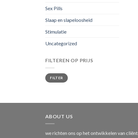
Sex Pills
Slaap en slapeloosheid
Stimulatie
Uncategorized
FILTEREN OP PRIJS
Min.
Max.
FILTER
prijs
prijs
ABOUT US
we richten ons op het ontwikkelen van cliën