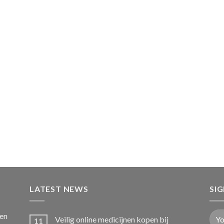
LATEST NEWS
SI
ten
Veilig online medicijnen kopen bij
11