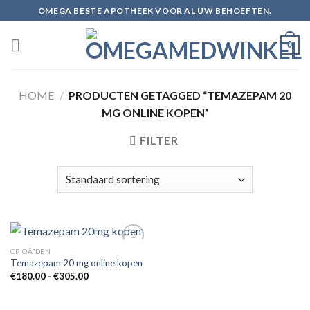
Skip
OMEGA BESTE APOTHEEK VOOR AL UW BEHOEFTEN.
to
content
0
HOME
/
PRODUCTEN GETAGGED “TEMAZEPAM 20
MG ONLINE KOPEN”
FILTER
OPIOÃ¯DEN
Temazepam 20 mg online kopen
Prijsklasse:
€
180.00
-
€
305.00
Add to
€180.00
wishlist
tot
€305.00