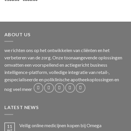
€186.00
tot
€360.00
ABOUT US
we richten ons op het ontwikkelen van cliënten en het
verbeteren van de zorg. Onze toonaangevende oplossingen
omvatten een voorspellend en actiegericht business
intelligence-platform, volledige integratie van retail-,
gespecialiseerde en poliklinische apotheekoplossingen en
nog veel meer
LATEST NEWS
Veilig online medicijnen kopen bij Omega
11
mrt