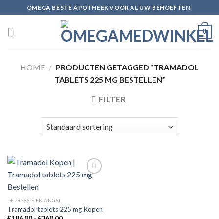
Skip
OMEGA BESTE APOTHEEK VOOR AL UW BEHOEFTEN.
to
content
0
HOME
/
PRODUCTEN GETAGGED “TRAMADOL
TABLETS 225 MG BESTELLEN”
FILTER
Add to
DEPRESSIE EN ANGST
wishlist
Tramadol tablets 225 mg Kopen
Prijsklasse:
€
186.00
-
€
360.00