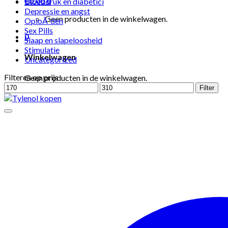
€
0.00
0
Bloeddruk en diabetici
Depressie en angst
Geen producten in de winkelwagen.
OpioÃ¯den
Sex Pills
0
Slaap en slapeloosheid
Stimulatie
Winkelwagen
Uncategorized
Filteren op prijs
Geen producten in de winkelwagen.
Min.
Max.
Filter
prijs
prijs