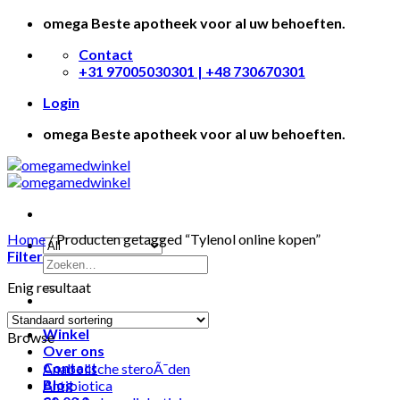
Skip
omega Beste apotheek voor al uw behoeften.
to
Contact
content
+31 97005030301 | +48 730670301
Login
omega Beste apotheek voor al uw behoeften.
Home
/
Producten getagged “Tylenol online kopen”
Filter
Enig resultaat
Huis
Winkel
Browse
Over ons
Contact
Anabolische steroÃ¯den
Blog
Antibiotica