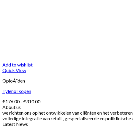
Add to wishlist
Quick View
OpioÃ¯den
Tylenol kopen
Prijsklasse:
€
176.00
-
€
310.00
€176.00
About us
tot
we richten ons op het ontwikkelen van cliënten en het verbetere
€310.00
volledige integratie van retail-, gespecialiseerde en poliklinisc
Latest News