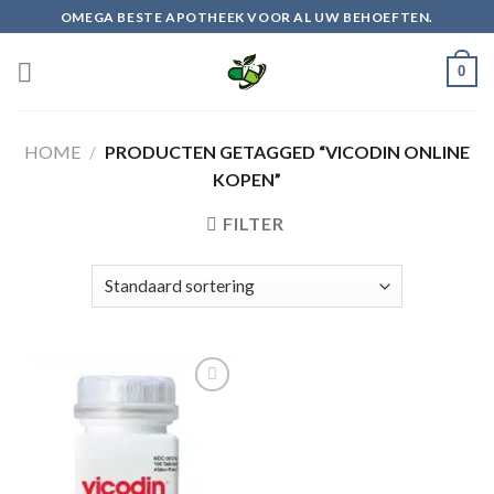
Skip
OMEGA BESTE APOTHEEK VOOR AL UW BEHOEFTEN.
to
content
0
HOME
/
PRODUCTEN GETAGGED “VICODIN ONLINE
KOPEN”
FILTER
Add to
wishlist