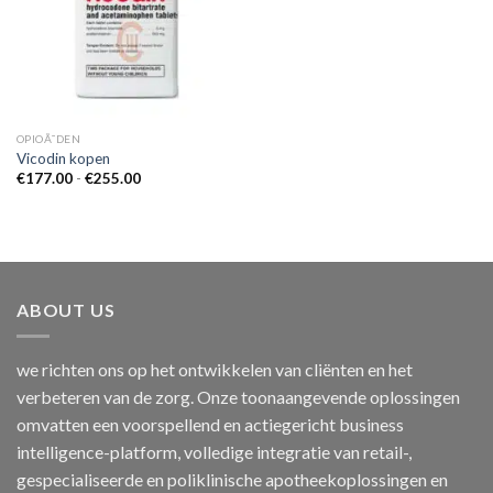
OPIOÃ¯DEN
Vicodin kopen
Prijsklasse:
€
177.00
-
€
255.00
€177.00
tot
€255.00
ABOUT US
we richten ons op het ontwikkelen van cliënten en het
verbeteren van de zorg. Onze toonaangevende oplossingen
omvatten een voorspellend en actiegericht business
intelligence-platform, volledige integratie van retail-,
gespecialiseerde en poliklinische apotheekoplossingen en