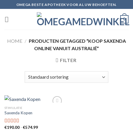
Skip
OMEGA BESTE APOTHEEK VOOR AL UW BEHOEFTEN.
to
content
0
HOME
/
PRODUCTEN GETAGGED “KOOP SAXENDA
ONLINE VANUIT AUSTRALIË”
FILTER
STIMULATIE
Saxenda Kopen
Add to
wishlist
Prijsklasse:
€
190.00
-
€
574.99
Gewaardeerd
€190.00
5.00
uit 5