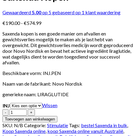
Gewaardeerd
5.00
op 5 gebaseerd op
1
klant waardering
Prijsklasse:
€
190.00
-
€
574.99
€190.00
Saxenda kopen is een goede manier om afvallen en
tot
gewichtsverlies mogelijk te maken als je last hebt van
€574.99
overgewicht. Dit gewichtsverlies medicijn wordt geproduceerd
door Novo Nordisk en bevat het actieve ingrediënt liraglutide,
wat dagelijks dient te worden toegediend voor succesvol
afvallen.
Beschikbare vorm: INJ.PEN
Naam van de fabrikant: Novo Nordisk
generieke naam: LIRAGLUTIDE
Wissen
INJ
Aantal
Toevoegen aan winkelwagen
SKU:
N/B
Categorie:
Stimulatie
Tags:
bestel Saxenda in bulk
,
Koop Saxenda online
,
koop Saxenda online vanuit Australië
,