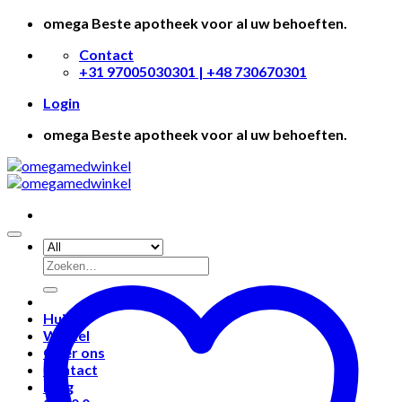
Skip
omega Beste apotheek voor al uw behoeften.
to
Contact
content
+31 97005030301 | +48 730670301
Login
omega Beste apotheek voor al uw behoeften.
Huis
Winkel
Over ons
Contact
Blog