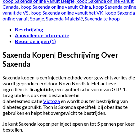
koop Saxenda online vanuit België
,
koop Saxenda online vanuit
Canada
,
koop Saxenda online vanuit China
,
koop Saxenda online
vanuit de VS
,
koop Saxenda online vanuit het VK
,
koop Saxenda
online vanuit Spanje
,
Saxenda Maleisië
,
Saxenda te koop
Beschrijving
Aanvullende informatie
Beoordelingen (1)
Saxenda Kopen| Beschrijving Over
Saxenda
Saxenda kopen is een injectiemethode voor gewichtsverlies die
wordt geproduceerd door Novo Nordisk. Het actieve
ingrediënt is
liraglutide,
een synthetische vorm van GLP-1.
Liraglutide is ook een bestanddeel in
diabetesmedicatie
Victoza
en wordt dus ter bestrijding van
diabetes gebruikt. Toch is Saxenda specifiek bij obesitas te
gebruiken en helpt het overgewicht te bestrijden.
Je kunt Saxenda kopen per injectiepen en tot 5 pennen per keer
bestellen.