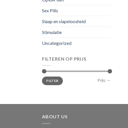
Sex Pills
Slaap en slapeloosheid
Stimulatie
Uncategorized
FILTEREN OP PRIJS
Min.
Max.
Prijs:
—
FILTER
prijs
prijs
ABOUT US