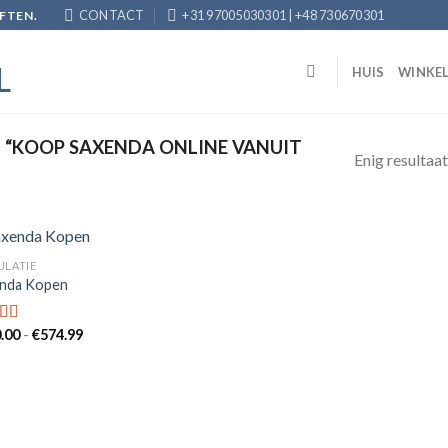
CONTACT
+31 97005030301 | +48 730670301
FTEN.
HUIS
WINKE
“KOOP SAXENDA ONLINE VANUIT
Enig resultaat
ULATIE
nda Kopen
Add to
wishlist
Prijsklasse:
.00
-
€
574.99
ardeerd
€190.00
uit 5
tot
€574.99