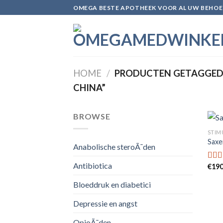
Skip
OMEGA BESTE APOTHEEK VOOR AL UW BEHOE
to
content
HOME
/
PRODUCTEN GETAGGED 
CHINA”
BROWSE
STIM
Saxe
Anabolische steroÃ¯den
Antibiotica
€
190
Gewa
5.00
Bloeddruk en diabetici
Depressie en angst
OpioÃ¯den