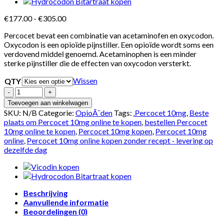
Prijsklasse:
€
177.00
-
€
305.00
€177.00
Percocet bevat een combinatie van acetaminofen en oxycodon.
tot
Oxycodon is een opioïde pijnstiller. Een opioïde wordt soms een
€305.00
verdovend middel genoemd. Acetaminophen is een minder
sterke pijnstiller die de effecten van oxycodon versterkt.
Wissen
QTY
Aantal
Toevoegen aan winkelwagen
SKU:
N/B
Categorie:
OpioÃ¯den
Tags:
.Percocet 10mg
,
Beste
plaats om Percocet 10mg online te kopen
,
bestellen Percocet
10mg online te kopen
,
Percocet 10mg kopen
,
Percocet 10mg
online
,
Percocet 10mg online kopen zonder recept - levering op
dezelfde dag
Beschrijving
Aanvullende informatie
Beoordelingen (0)