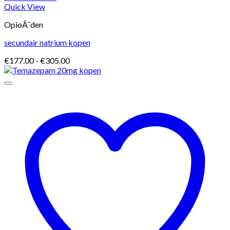
Quick View
OpioÃ¯den
secundair natrium kopen
Prijsklasse:
€
177.00
-
€
305.00
€177.00
tot
€305.00