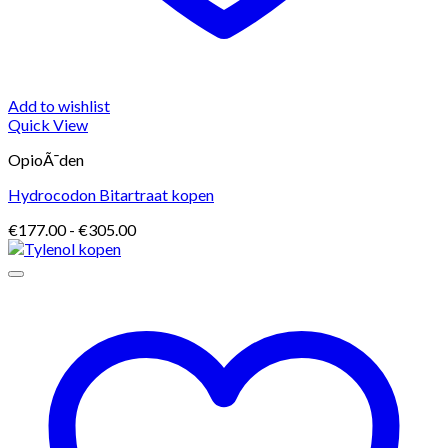
Add to wishlist
Quick View
OpioÃ¯den
Hydrocodon Bitartraat kopen
Prijsklasse:
€
177.00
-
€
305.00
€177.00
tot
€305.00