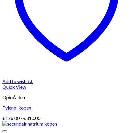
Add to wishlist
Quick View
OpioÃ¯den
Tylenol kopen
Prijsklasse:
€
176.00
-
€
310.00
€176.00
tot