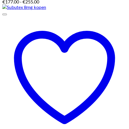
Prijsklasse:
€
177.00
-
€
255.00
€177.00
tot
€255.00