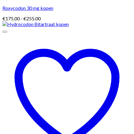
Roxycodon 30 mg kopen
Prijsklasse:
€
175.00
-
€
255.00
€175.00
tot
€255.00