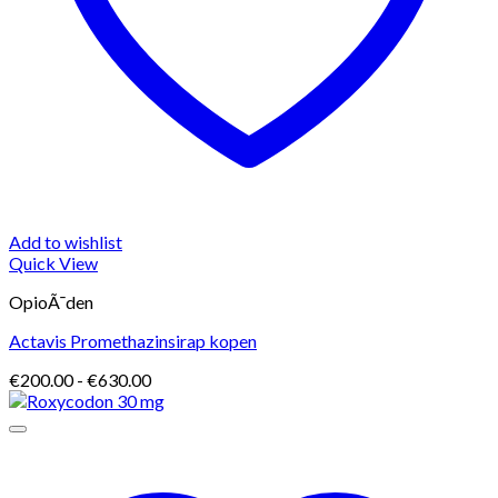
Add to wishlist
Quick View
OpioÃ¯den
Actavis Promethazinsirap kopen
Prijsklasse:
€
200.00
-
€
630.00
€200.00
tot
€630.00