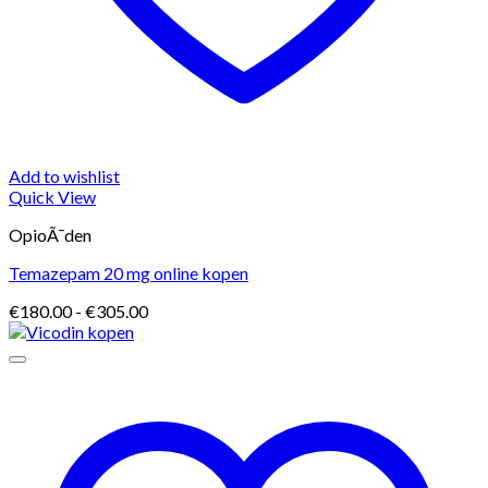
Add to wishlist
Quick View
OpioÃ¯den
Temazepam 20 mg online kopen
Prijsklasse:
€
180.00
-
€
305.00
€180.00
tot
€305.00