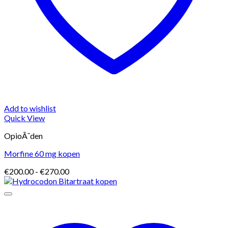
Add to wishlist
Quick View
OpioÃ¯den
Morfine 60 mg kopen
Prijsklasse:
€
200.00
-
€
270.00
€200.00
tot
€270.00