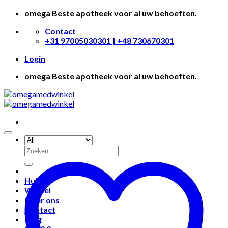
Skip
omega Beste apotheek voor al uw behoeften.
to
Contact
content
+31 97005030301 | +48 730670301
Login
omega Beste apotheek voor al uw behoeften.
Huis
Winkel
Over ons
Contact
Blog