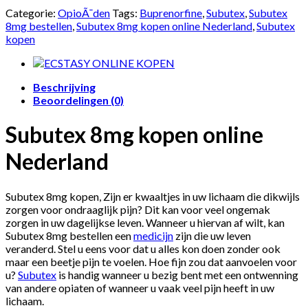
Categorie:
OpioÃ¯den
Tags:
Buprenorfine
,
Subutex
,
Subutex
8mg bestellen
,
Subutex 8mg kopen online Nederland
,
Subutex
kopen
Beschrijving
Beoordelingen (0)
Subutex 8mg kopen online
Nederland
Subutex 8mg kopen, Zijn er kwaaltjes in uw lichaam die dikwijls
zorgen voor ondraaglijk pijn? Dit kan voor veel ongemak
zorgen in uw dagelijkse leven. Wanneer u hiervan af wilt, kan
Subutex 8mg bestellen een
medicijn
zijn die uw leven
veranderd. Stel u eens voor dat u alles kon doen zonder ook
maar een beetje pijn te voelen. Hoe fijn zou dat aanvoelen voor
u?
Subutex
is handig wanneer u bezig bent met een ontwenning
van andere opiaten of wanneer u vaak veel pijn heeft in uw
lichaam.