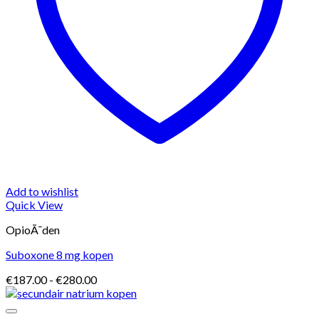
Add to wishlist
Quick View
OpioÃ¯den
Suboxone 8 mg kopen
Prijsklasse:
€
187.00
-
€
280.00
€187.00
tot