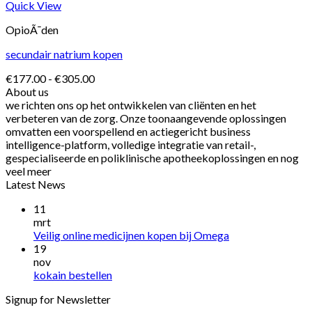
Quick View
OpioÃ¯den
secundair natrium kopen
Prijsklasse:
€
177.00
-
€
305.00
€177.00
About us
tot
we richten ons op het ontwikkelen van cliënten en het
€305.00
verbeteren van de zorg. Onze toonaangevende oplossingen
omvatten een voorspellend en actiegericht business
intelligence-platform, volledige integratie van retail-,
gespecialiseerde en poliklinische apotheekoplossingen en nog
veel meer
Latest News
11
mrt
Veilig online medicijnen kopen bij Omega
19
nov
kokain bestellen
Signup for Newsletter