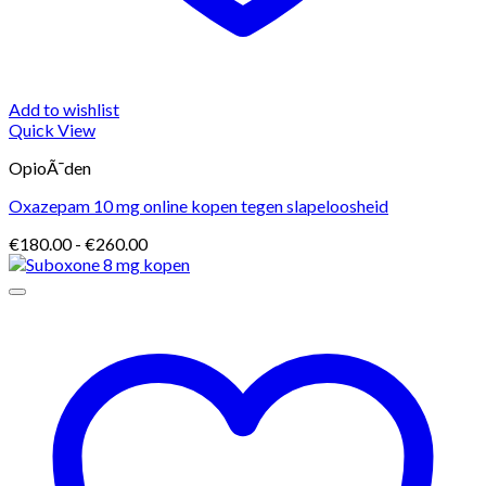
Add to wishlist
Quick View
OpioÃ¯den
Oxazepam 10 mg online kopen tegen slapeloosheid
Prijsklasse:
€
180.00
-
€
260.00
€180.00
tot
€260.00