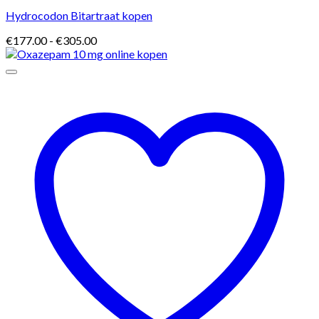
Hydrocodon Bitartraat kopen
Prijsklasse:
€
177.00
-
€
305.00
€177.00
tot
€305.00