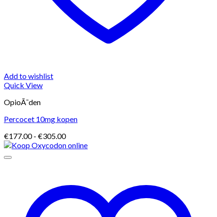
Add to wishlist
Quick View
OpioÃ¯den
Percocet 10mg kopen
Prijsklasse:
€
177.00
-
€
305.00
€177.00
tot
€305.00