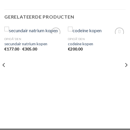
GERELATEERDE PRODUCTEN
OPIOÃ¯DEN
OPIOÃ¯DEN
secundair natrium kopen
codeïne kopen
Prijsklasse:
€
177.00
-
€
305.00
€
200.00
Add to
Add to
€177.00
wishlist
wishlist
tot
€305.00