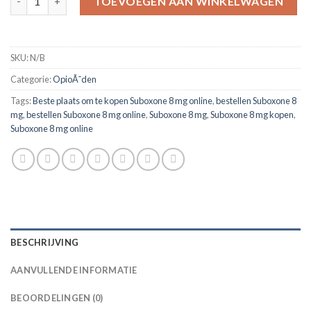
TOEVOEGEN AAN WINKELWAGEN
SKU:
N/B
Categorie:
OpioÃ¯den
Tags:
Beste plaats om te kopen Suboxone 8 mg online
,
bestellen Suboxone 8
mg
,
bestellen Suboxone 8 mg online
,
Suboxone 8 mg
,
Suboxone 8 mg kopen
,
Suboxone 8 mg online
BESCHRIJVING
AANVULLENDE INFORMATIE
BEOORDELINGEN (0)